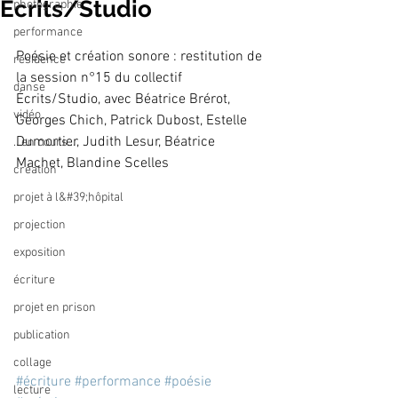
Écrits/Studio
photographie
performance
Poésie et création sonore : restitution de 
résidence
la session n°15 du collectif 
danse
Écrits/Studio, avec Béatrice Brérot, 
vidéo
Georges Chich, Patrick Dubost, Estelle 
Dumortier, Judith Lesur, Béatrice 
...en cours...
Machet, Blandine Scelles
création
projet à l&#39;hôpital
projection
exposition
écriture
projet en prison
publication
collage
#écriture
#performance
#poésie
lecture