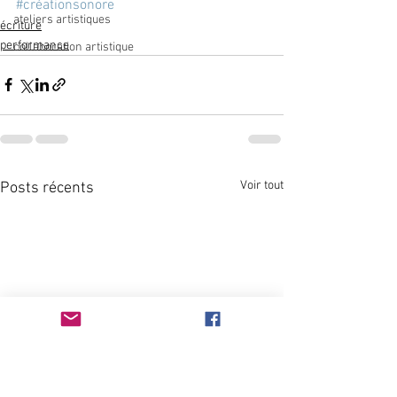
#créationsonore
ateliers artistiques
écriture
performance
collaboration artistique
Voir tout
Posts récents