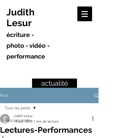
Judith
Lesur
écriture -
photo - vidéo -
performance
actualité
Post
Tous les posts
Judith Lesur
Tous les posts
16 oct. 2018
1 min de lecture
Lectures-Performances
presse