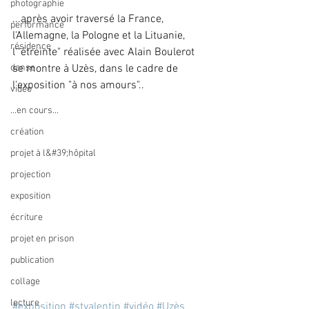
photographie
...après avoir traversé la France, 
performance
l'Allemagne, la Pologne et la Lituanie, 
résidence
l'"étreinte" réalisée avec Alain Boulerot 
danse
se montre à Uzès, dans le cadre de 
l'exposition "à nos amours"..
vidéo
...en cours...
création
projet à l&#39;hôpital
projection
exposition
écriture
projet en prison
publication
collage
lecture
#exposition
#stvalentin
#vidéo
#Uzès