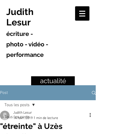
Judith
Lesur
écriture -
photo - vidéo -
performance
actualité
Post
Tous les posts
Judith Lesur
Tous les posts
14 févr. 2019
1 min de lecture
"étreinte" à Uzès
presse