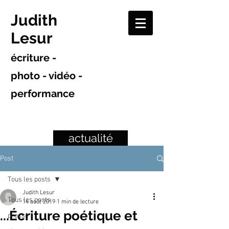
Judith
Lesur
écriture -
photo - vidéo -
performance
actualité
Post
Tous les posts
Judith Lesur
Tous les posts
14 août 2019
1 min de lecture
...Écriture poétique et
presse