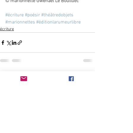
© marionnette Gwenaël Le Boulluec
#écriture
#poésir
#théâtredobjets
#marionnettes
#éditionlarumeurlibre
écriture
Voir tout
Posts récents