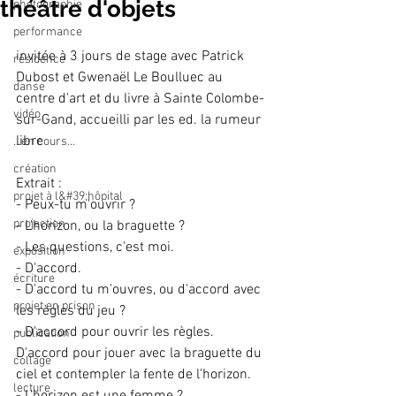
théâtre d'objets
photographie
performance
invitée à 3 jours de stage avec Patrick 
résidence
Dubost et Gwenaël Le Boulluec au 
danse
centre d'art et du livre à Sainte Colombe-
vidéo
sur-Gand, accueilli par les ed. la rumeur 
libre
...en cours...
création
Extrait :
projet à l&#39;hôpital
- Peux-tu m'ouvrir ?
projection
- L'horizon, ou la braguette ?
- Les questions, c'est moi.
exposition
- D'accord.
écriture
- D'accord tu m'ouvres, ou d'accord avec 
projet en prison
les règles du jeu ?
- D'accord pour ouvrir les règles. 
publication
D'accord pour jouer avec la braguette du 
collage
ciel et contempler la fente de l'horizon.
lecture