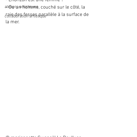
- L'horizon est une femme ?
ateliers artistiques
- Ou un homme, couché sur le côté, la 
raie des fesses parallèle à la surface de 
collaboration artistique
la mer.