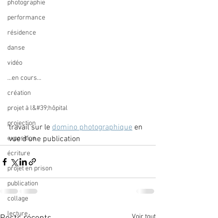
photographie
performance
résidence
danse
vidéo
...en cours...
création
projet à l&#39;hôpital
projection
travail sur le 
domino photographique
 en 
exposition
vue d'une publication
écriture
projet en prison
publication
collage
lecture
Voir tout