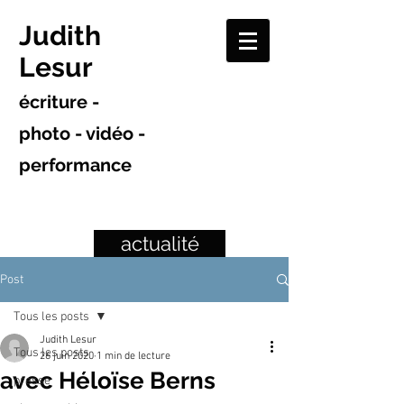
Judith
Lesur
écriture -
photo - vidéo -
performance
actualité
Post
Tous les posts
Judith Lesur
Tous les posts
26 juin 2020
1 min de lecture
avec Héloïse Berns
presse