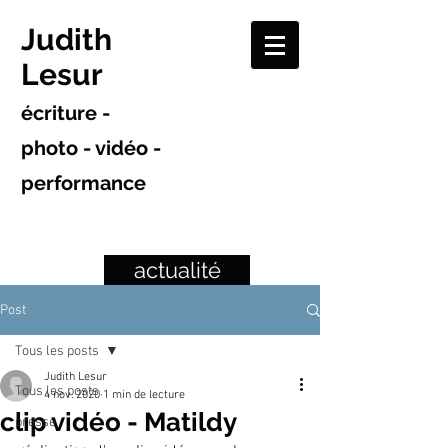
Judith
Lesur
écriture -
photo - vidéo -
performance
actualité
Post
Tous les posts
Judith Lesur
Tous les posts
4 nov. 2020
1 min de lecture
clip vidéo - Matildy
presse