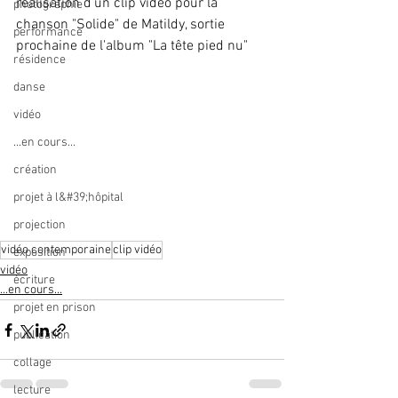
réalisation d'un clip vidéo pour la 
photographie
chanson "Solide" de Matildy, sortie 
performance
prochaine de l'album "La tête pied nu"
résidence
danse
vidéo
...en cours...
création
projet à l&#39;hôpital
projection
vidéo contemporaine
clip vidéo
exposition
vidéo
écriture
...en cours...
projet en prison
publication
collage
lecture