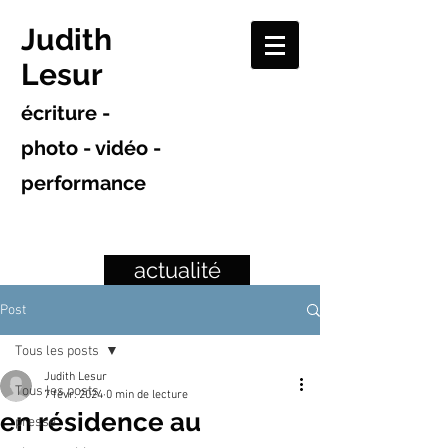
Judith
Lesur
écriture -
photo - vidéo -
performance
actualité
Post
Tous les posts
Judith Lesur
Tous les posts
7 févr. 2024
0 min de lecture
en résidence au
presse