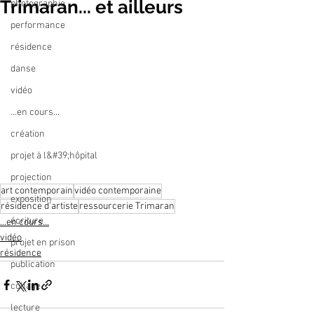
Trimaran... et ailleurs
photographie
performance
résidence
danse
vidéo
...en cours...
création
projet à l&#39;hôpital
projection
art contemporain
vidéo contemporaine
exposition
résidence d'artiste
ressourcerie Trimaran
écriture
...en cours...
vidéo
projet en prison
résidence
publication
collage
lecture