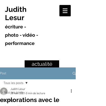
Judith
Lesur
écriture -
photo - vidéo -
performance
actualité
Post
Tous les posts
Judith Lesur
Tous les posts
28 nov. 2021
0 min de lecture
explorations avec le
presse