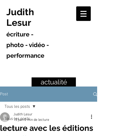
Judith
Lesur
écriture -
photo - vidéo -
performance
actualité
Post
Tous les posts
Judith Lesur
Tous les posts
15 juin
0 min de lecture
lecture avec les éditions
presse