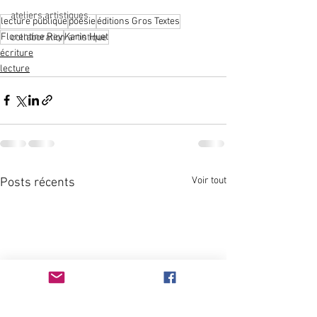
ateliers artistiques
lecture publique
poésie
éditions Gros Textes
Florentine Rey
Karin Huet
collaboration artistique
écriture
lecture
Voir tout
Posts récents