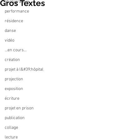
Gros Textes
photographie
performance
résidence
danse
vidéo
...en cours...
création
projet à l&#39;hôpital
projection
exposition
écriture
projet en prison
publication
collage
lecture