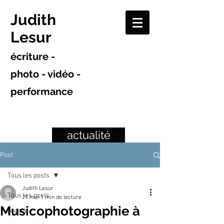
Judith
Lesur
écriture -
photo - vidéo -
performance
actualité
Post
Tous les posts
Judith Lesur
Tous les posts
21 mai
1 min de lecture
Musicophotographie à
presse