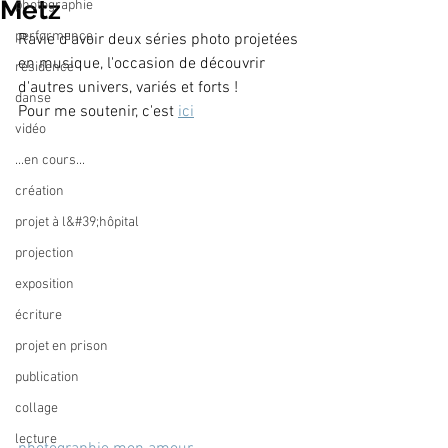
Metz
photographie
performance
Ravie d'avoir deux séries photo projetées 
en musique, l'occasion de découvrir 
résidence
d'autres univers, variés et forts !
danse
Pour me soutenir, c'est 
ici
vidéo
...en cours...
création
projet à l&#39;hôpital
projection
exposition
écriture
projet en prison
publication
collage
lecture