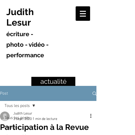
Judith
Lesur
écriture -
photo - vidéo -
performance
actualité
Post
Tous les posts
Judith Lesur
Tous les posts
3 sept. 2020
1 min de lecture
Participation à la Revue
presse