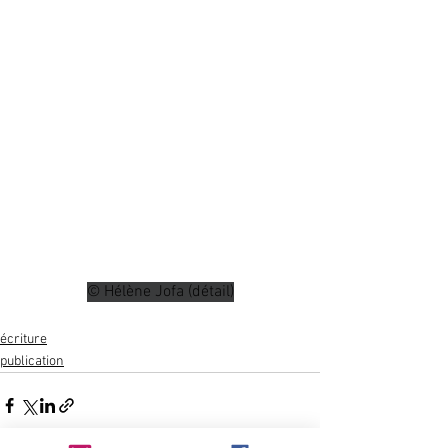
© Hélène Jofa (détail)
écriture
publication