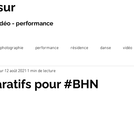
sur
vidéo - performance
photographie
performance
résidence
danse
vidéo
ur
12 août 2021
1 min de lecture
projection
exposition
écriture
projet en prison
publi
ratifs pour #BHN
llaboration artistique