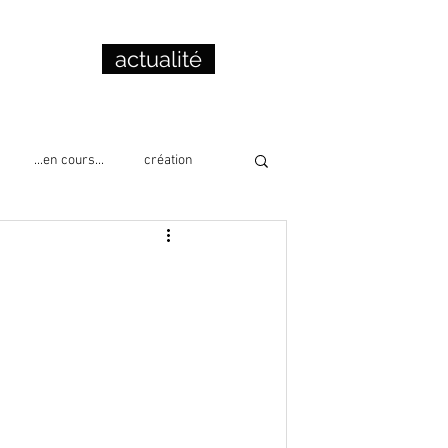
actualité
...en cours...
création
cation
collage
lecture