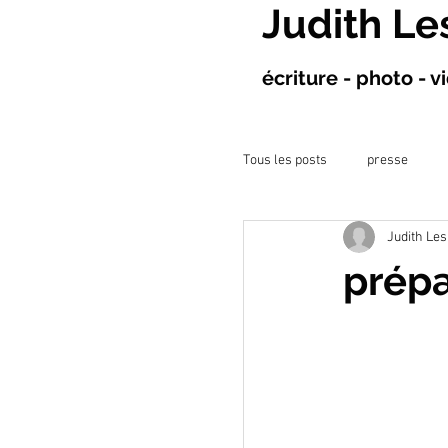
Judith Le
écriture - photo - 
Tous les posts
presse
Judith Les
projet à l&#39;hôpital
prépa
ateliers artistiques
co