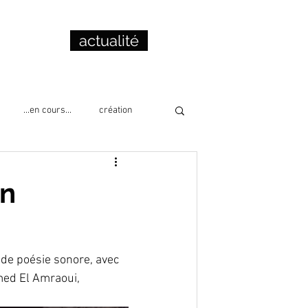
actualité
...en cours...
création
cation
collage
lecture
on
 de poésie sonore, avec 
ed El Amraoui, 