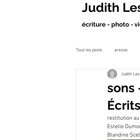
Judith Le
écriture - photo - 
Tous les posts
presse
Judith Les
projet à l&#39;hôpital
sons 
ateliers artistiques
co
Écrit
restitution a
Estelle Dumor
Blandine Scel