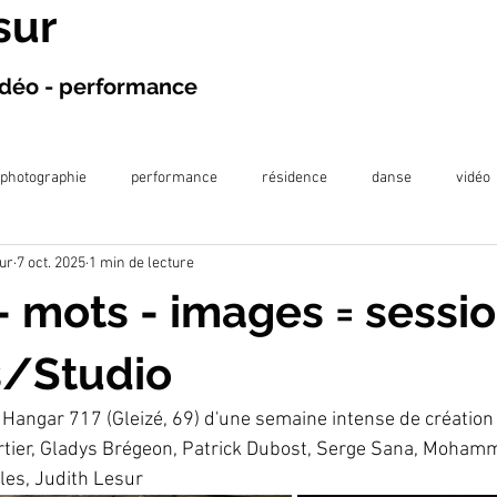
sur
vidéo - performance
photographie
performance
résidence
danse
vidéo
ur
7 oct. 2025
1 min de lecture
projection
exposition
écriture
projet en prison
publi
- mots - images = sessi
llaboration artistique
s/Studio
u Hangar 717 (Gleizé, 69) d'une semaine intense de création
tier, Gladys Brégeon, Patrick Dubost, Serge Sana, Mohamm
les, Judith Lesur