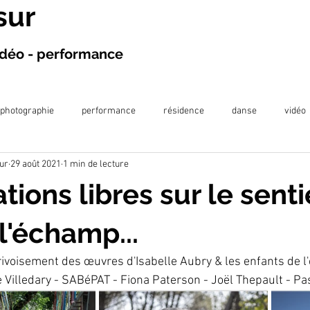
sur
vidéo - performance
photographie
performance
résidence
danse
vidéo
ur
29 août 2021
1 min de lecture
projection
exposition
écriture
projet en prison
publi
iations libres sur le senti
llaboration artistique
l'échamp...
ivoisement des œuvres d'Isabelle Aubry & les enfants de l'é
e Villedary - SABéPAT - Fiona Paterson - Joël Thepault - P