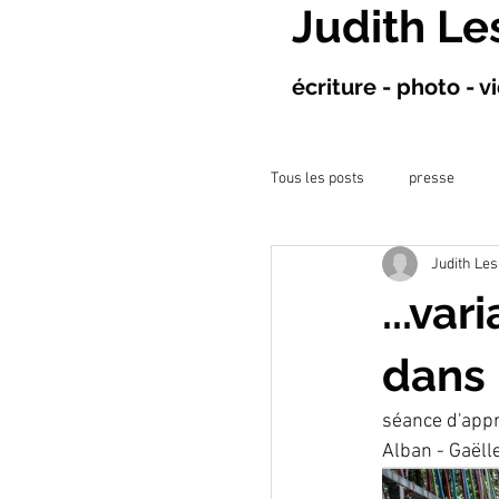
Judith Le
écriture - photo - 
Tous les posts
presse
Judith Les
projet à l&#39;hôpital
...var
ateliers artistiques
co
dans 
séance d'appr
Alban - Gaëll