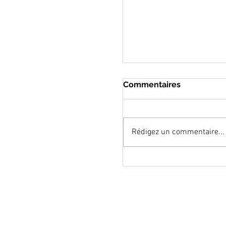
Commentaires
Rédigez un commentaire...
Expo photo & poésie
sonore