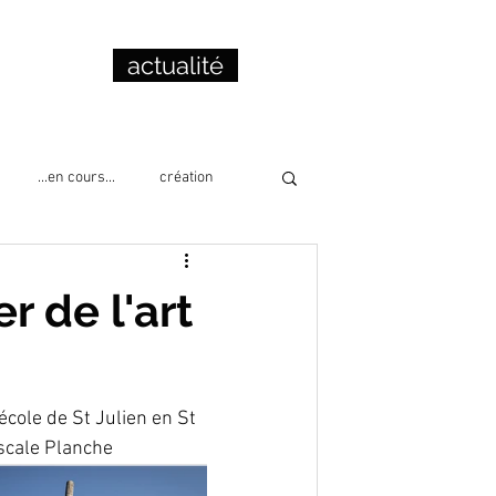
actualité
...en cours...
création
cation
collage
lecture
er de l'art
cole de St Julien en St 
ascale Planche