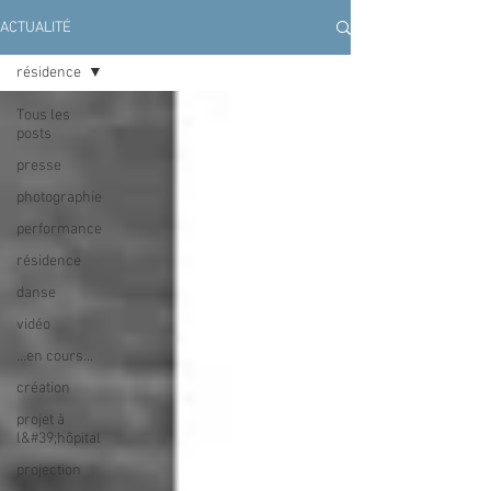
ACTUALITÉ
résidence
Tous les
posts
presse
photographie
performance
résidence
danse
vidéo
...en cours...
création
projet à
l&#39;hôpital
projection