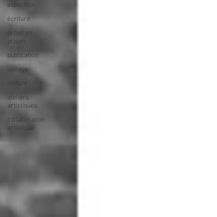
exposition
écriture
projet en
prison
publication
collage
lecture
ateliers
artistiques
collaboration
artistique