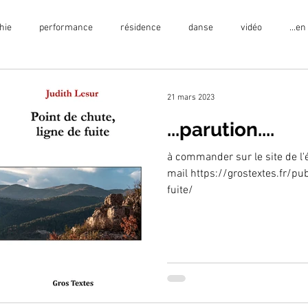
hie
performance
résidence
danse
vidéo
...en
exposition
écriture
projet en prison
publication
21 mars 2023
...parution....
 artistique
à commander sur le site de l
mail https://grostextes.fr/pub
fuite/