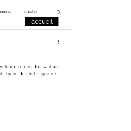
 cours...
création
accueil
collage
lecture
'éditeur ou en m'adressant un
l.../point-de-chute-ligne-de-