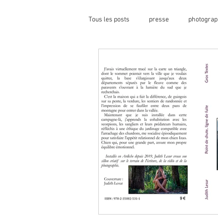
Tous les posts
presse
photograp
projet à l&#39;hôpital
projection
ateliers artistiques
collaboration