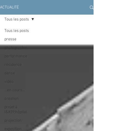
ACTUALITÉ
Tous les posts
Tous les posts
presse
photographie
performance
résidence
danse
vidéo
...en cours...
création
projet à
l&#39;hôpital
projection
exposition