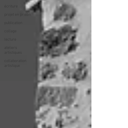
écriture
projet en prison
publication
collage
lecture
ateliers
artistiques
collaboration
artistique