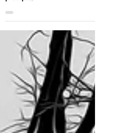
...le don d'ubiquité (ou
presque)...