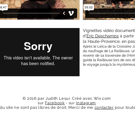
Vignettes vidéo documenta
d'
Éric Deschamps
à parti
la Haute-Provence, en passa
Après le Leïca de la Croisièr
du naufrage de La Railleuse, un
revenir de sa traversée de l'Hi
guida la Railleuse lors de ses 
le voyage jusqu'à la mystérieus
© 2016 par Judith Lesur. Créé avec
Wix.com
sur
Facebook
- sur
Instagram
u site ne sont pas libres de droit. Merci de me
contacter
pour toute 