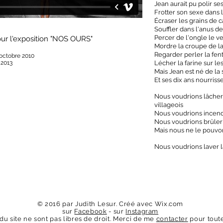
Jean aurait pu polir se
Frotter son sexe dans
Écraser les grains de c
Souffler dans l'anus d
Percer de l'ongle le 
our l'exposition "NOS OURS"
Mordre la croupe de l
Regarder perler la fent
 octobre 2010
 2013
Lécher la farine sur l
Mais Jean est né de la 
Et ses dix ans nourriss
Nous voudrions lâcher 
villageois
Nous voudrions incen
Nous voudrions brûler
Mais nous ne le pouvo
Nous voudrions laver l
© 2016 par Judith Lesur. Créé avec
Wix.com
sur
Facebook
- sur
Instagram
u site ne sont pas libres de droit. Merci de me
contacter
pour toute 