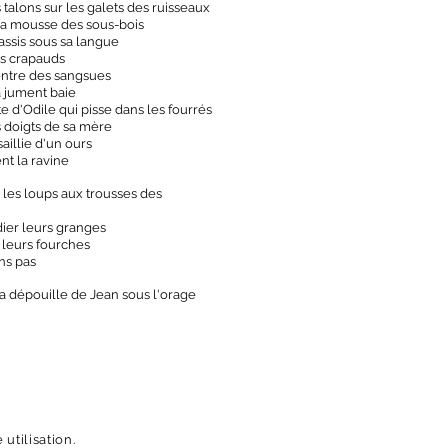
s talons sur les galets des ruisseaux
 la mousse des sous-bois
assis sous sa langue
es crapauds
ventre des sangsues
a jument baie
e d'Odile qui pisse dans les fourrés
es doigts de sa mère
saillie d'un ours
ent la ravine
les loups aux trousses des
dier leurs granges
 leurs fourches
ns pas
a dépouille de Jean sous l'orage
utilisation.