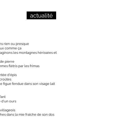
actualité
ns rien ou presque
ieux comme ça
aginons les montagnes hérissées et
 de pierre
es flétris par les frimas
antée d'épis
 croûtes
 figue fendue dans son visage lait
fant
e d'un ours
 villageois
ches dans la mie fraîche de son dos