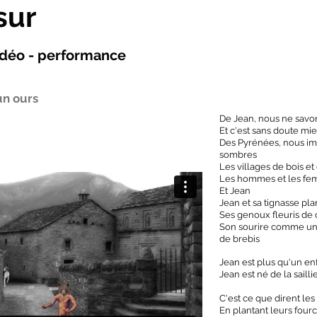
sur
vidéo - performance
'un ours
De Jean, nous ne savo
Et c'est sans doute m
Des Pyrénées, nous im
sombres
Les villages de bois et
Les hommes et les femm
Et Jean
Jean et sa tignasse pl
Ses genoux fleuris de
Son sourire comme une
de brebis
Jean est plus qu'un en
Jean est né de la sailli
C'est ce que dirent les
En plantant leurs four