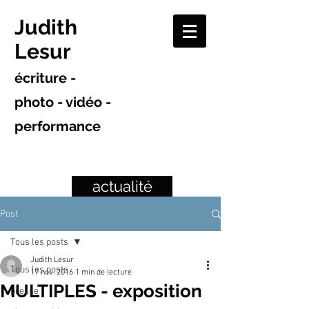
Judith
Lesur
écriture -
photo - vidéo -
performance
actualité
Post
Tous les posts
Judith Lesur
Tous les posts
17 nov. 2016
1 min de lecture
MULTIPLES - exposition
presse