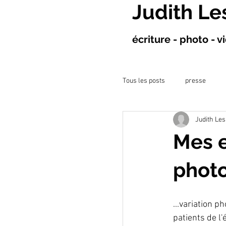
Judith Le
écriture - photo - 
Tous les posts
presse
Judith Les
projet à l&#39;hôpital
Mes e
ateliers artistiques
co
phot
...variation 
patients de l