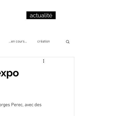
actualité
...en cours...
création
cation
collage
lecture
expo
orges Perec, avec des 