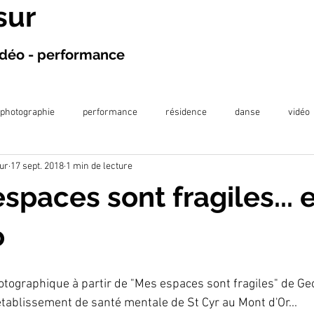
sur
vidéo - performance
photographie
performance
résidence
danse
vidéo
ur
17 sept. 2018
1 min de lecture
projection
exposition
écriture
projet en prison
publi
spaces sont fragiles... 
llaboration artistique
o
photographique à partir de "Mes espaces sont fragiles" de Ge
'établissement de santé mentale de St Cyr au Mont d'Or...