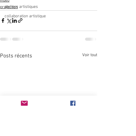
vidéo
ateliers artistiques
projection
collaboration artistique
Voir tout
Posts récents