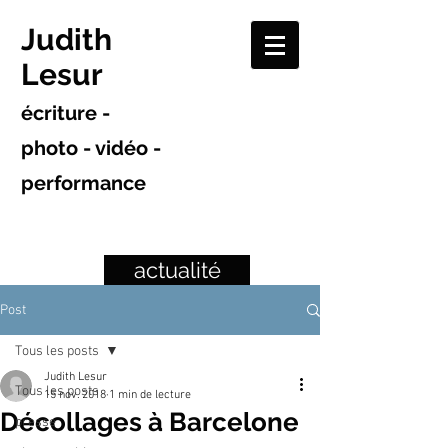
Judith
Lesur
écriture -
photo - vidéo -
performance
actualité
Post
Tous les posts
Judith Lesur
Tous les posts
15 nov. 2018
1 min de lecture
Décollages à Barcelone
presse