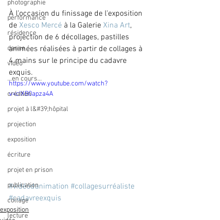
photographie
À l'occasion du finissage de l'exposition 
performance
de 
Xesco Mercé
 à la Galerie 
Xina Art
, 
résidence
projection de 6 décollages, pastilles 
danse
animées réalisées à partir de collages à 
4 mains sur le principe du cadavre 
vidéo
exquis.
...en cours...
https://www.youtube.com/watch?
création
v=cIXB0apza4A
projet à l&#39;hôpital
projection
exposition
écriture
projet en prison
publication
#vidéodanimation
#collagesurréaliste
#cadavreexquis
collage
exposition
lecture