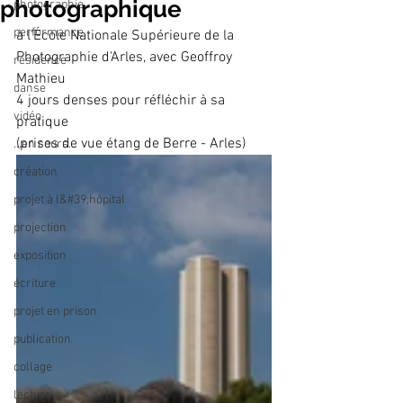
photographique
photographie
performance
à l'École Nationale Supérieure de la 
Photographie d'Arles, avec Geoffroy 
résidence
Mathieu
danse
4 jours denses pour réfléchir à sa 
vidéo
pratique
(prises de vue étang de Berre - Arles)
...en cours...
création
projet à l&#39;hôpital
projection
exposition
écriture
projet en prison
publication
collage
lecture