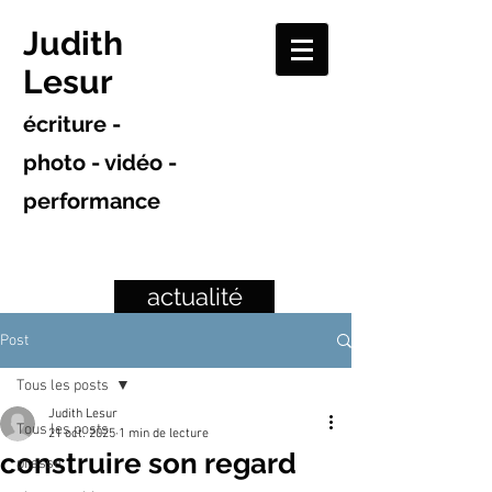
Judith
Lesur
écriture -
photo - vidéo -
performance
actualité
Post
Tous les posts
Judith Lesur
Tous les posts
21 oct. 2025
1 min de lecture
construire son regard
presse