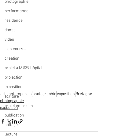
photographie
performance
résidence
danse
vidéo
...en cours...
création
projet à l&#39;hôpital
projection
exposition
art contemporain
photographie
exposition
Bretagne
écriture
photographie
projet en prison
exposition
publication
collage
lecture