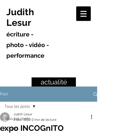
Judith
Lesur
écriture -
photo - vidéo -
performance
actualité
Post
Tous les posts
Judith Lesur
Tous les posts
8 déc. 2022
0 min de lecture
expo INCOGnITO
presse