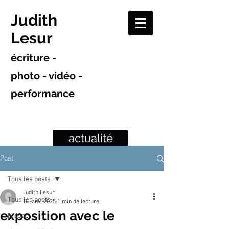
Judith
Lesur
écriture -
photo - vidéo -
performance
actualité
Post
Tous les posts
Judith Lesur
Tous les posts
14 janv. 2025
1 min de lecture
exposition avec le
presse