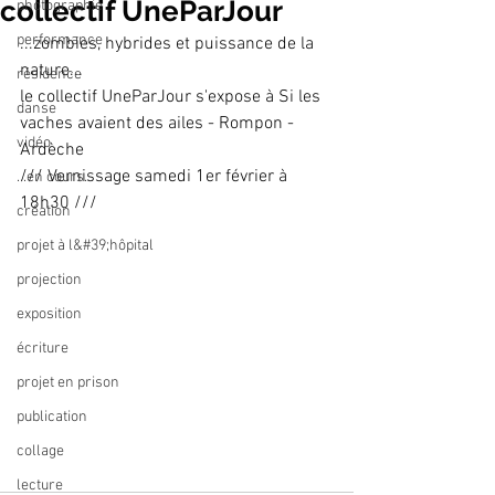
collectif UneParJour
photographie
performance
...zombies, hybrides et puissance de la 
nature...
résidence
le collectif UneParJour s'expose à Si les 
danse
vaches avaient des ailes - Rompon - 
vidéo
Ardèche
/// Vernissage samedi 1er février à 
...en cours...
18h30 ///
création
projet à l&#39;hôpital
projection
exposition
écriture
projet en prison
publication
collage
lecture