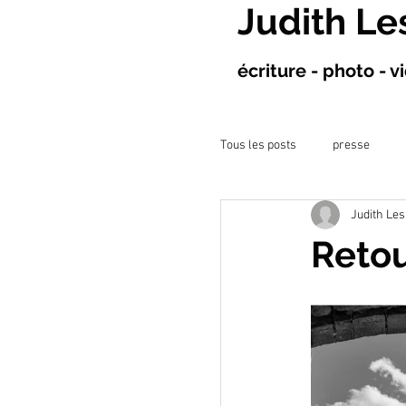
Judith Le
écriture - photo - 
Tous les posts
presse
Judith Les
projet à l&#39;hôpital
Retou
ateliers artistiques
co