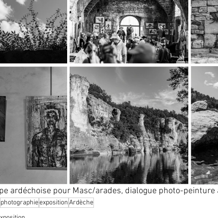
e ardéchoise pour Masc/arades, dialogue photo-peinture 
photographie
exposition
Ardèche
xposition