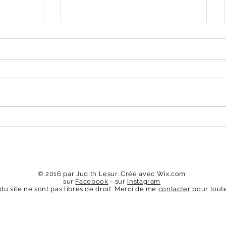
Expo collective en Espagne
© 2016 par Judith Lesur. Créé avec
Wix.com
sur
Facebook
- sur
Instagram
u site ne sont pas libres de droit. Merci de me
contacter
pour toute 