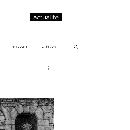
actualité
...en cours...
création
cation
collage
lecture