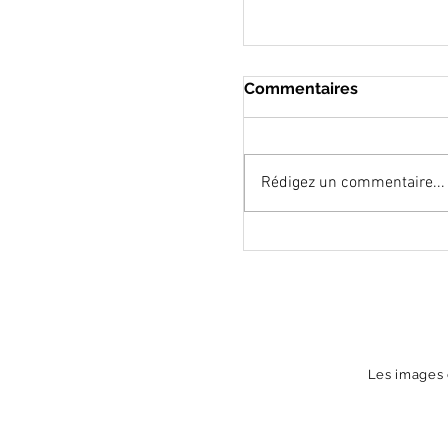
Commentaires
Rédigez un commentaire...
Expo photo & poésie
sonore
Les images d