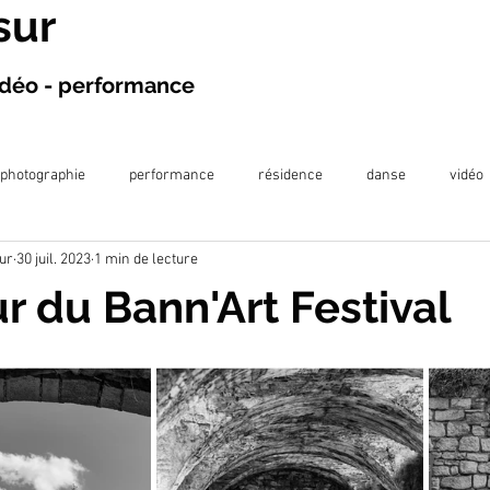
sur
vidéo - performance
photographie
performance
résidence
danse
vidéo
ur
30 juil. 2023
1 min de lecture
projection
exposition
écriture
projet en prison
publi
r du Bann'Art Festival
llaboration artistique