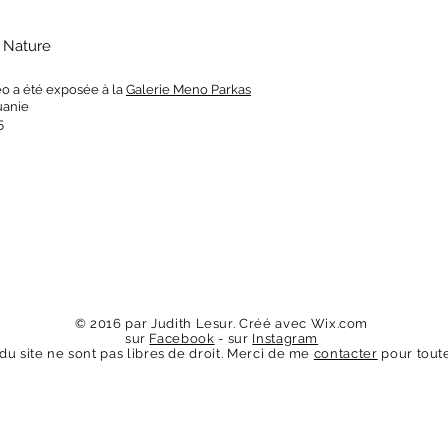
a Nature
éo a été exposée à la
Galerie Meno Parkas
uanie
5
© 2016 par Judith Lesur. Créé avec
Wix.com
sur
Facebook
- sur
Instagram
u site ne sont pas libres de droit. Merci de me
contacter
pour toute 