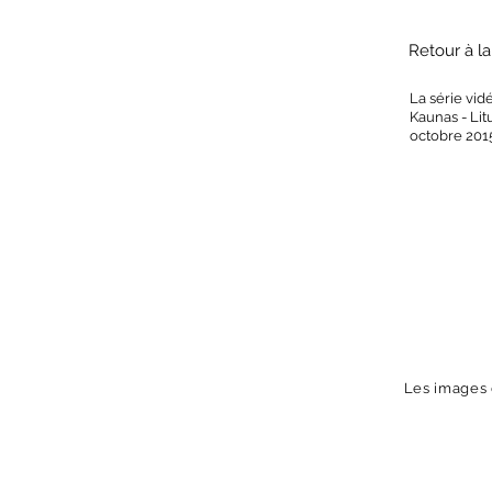
Retour à l
La série vid
Kaunas - Lit
octobre 201
Les images d